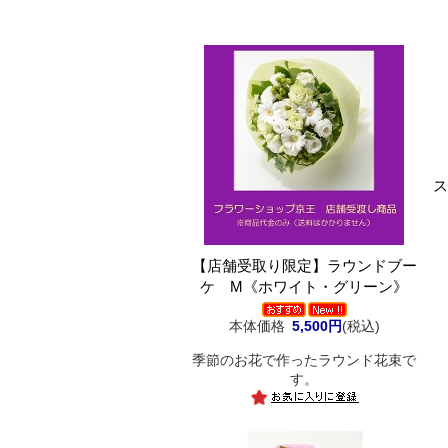
ス
【店舗受取り限定】ラウンドブー
ケ M《ホワイト・グリーン》
本体価格
5,500円
(税込)
季節のお花で作ったラウンド花束で
す。