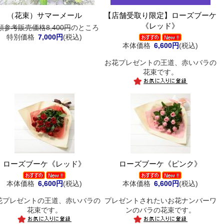
（花束）サマーメール
【店舗受取り限定】ローズブーケ
《レッド》
頭参考販売価格8,400円
のところ
特別価格
7,000円
(税込)
本体価格
6,600円
(税込)
お花プレゼントの王道、赤いバラの
花束です。
ローズブーケ《レッド》
ローズブーケ《ピンク》
本体価格
6,600円
(税込)
本体価格
6,600円
(税込)
花プレゼントの王道、赤いバラの
プレゼントされたいお花ナンバーワ
花束です。
ンのバラの花束です。