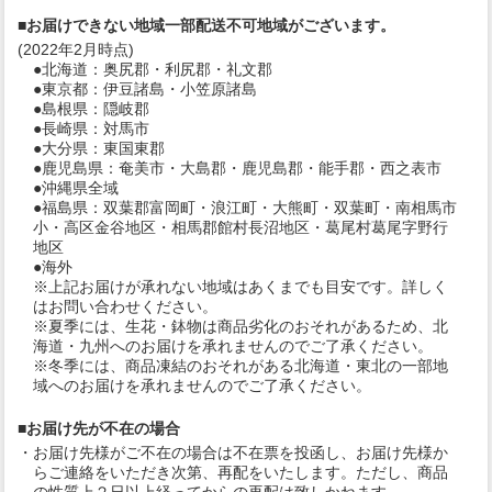
■お届けできない地域一部配送不可地域がございます。
(2022年2月時点)
●北海道：奥尻郡・利尻郡・礼文郡
●東京都：伊豆諸島・小笠原諸島
●島根県：隠岐郡
●長崎県：対馬市
●大分県：東国東郡
●鹿児島県：奄美市・大島郡・鹿児島郡・能手郡・西之表市
●沖縄県全域
●福島県：双葉郡富岡町・浪江町・大熊町・双葉町・南相馬市
小・高区金谷地区・相馬郡館村長沼地区・葛尾村葛尾字野行
地区
●海外
※上記お届けが承れない地域はあくまでも目安です。詳しく
はお問い合わせください。
※夏季には、生花・鉢物は商品劣化のおそれがあるため、北
海道・九州へのお届けを承れませんのでご了承ください。
※冬季には、商品凍結のおそれがある北海道・東北の一部地
域へのお届けを承れませんのでご了承ください。
■お届け先が不在の場合
・お届け先様がご不在の場合は不在票を投函し、お届け先様か
らご連絡をいただき次第、再配をいたします。ただし、商品