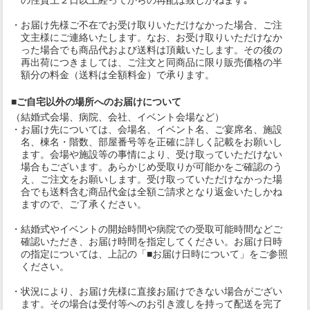
の性質上２日以上経ってからの再配は致しかねます｡
・お届け先様ご不在でお受け取りいただけなかった場合、ご注
文主様にご連絡いたします。なお、お受け取りいただけなか
った場合でも商品代および送料は頂戴いたします。その後の
再出荷につきましては、ご注文と同商品に限り販売価格の半
額分の料金（送料は全額料金）で承ります。
■ご自宅以外の場所へのお届けについて
（結婚式会場、病院、会社、イベント会場など）
・お届け先については、会場名、イベント名、ご宴席名、施設
名、棟名・階数、部屋番号等を正確に詳しく記載をお願いし
ます。会場や施設等の事情により、受け取っていただけない
場合もございます。あらかじめ受取りが可能かをご確認のう
え、ご注文をお願いします。受け取っていただけなかった場
合でも送料含む商品代金は全額ご請求となり返金いたしかね
ますので、ご了承ください。
・結婚式やイベントの開始時間や病院での受取可能時間などご
確認いただき、お届け時間を指定してください。お届け日時
の指定については、上記の「■お届け日時について」をご参照
ください。
・状況により、お届け先様に直接お届けできない場合がござい
ます。その場合は受付等へのお引き渡しを持って配送を完了