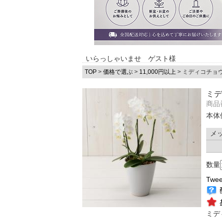
いらっしゃいませ ゲスト様
TOP
>
価格で選ぶ
>
11,000円以上
> ミディコチョ
ミデ
商品番
本体
メ
数量
Twee
ミデ