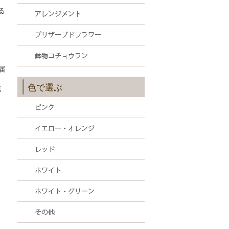
る
届
色で選ぶ
域