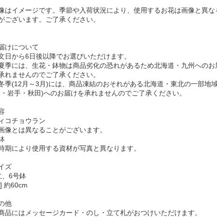
像はイメージです。季節や入荷状況により、使用するお花は画像と異な
がございます。ご了承ください。
届けについて
文日から6日後以降でお選びいただけます。
季には、生花・鉢物は商品劣化の恐れがあるため北海道・九州へのお
承れませんのでご了承ください。
季(12月～3月)には、商品凍結のおそれがある北海道・東北の一部地
森・岩手・秋田)へのお届けを承れませんのでご了承ください。
容
ィコチョウラン
像とは異なることがございます。
鉢
期により使用する資材が写真と異なります。
イズ
立、6号鉢
] 約60cm
の他
商品にはメッセージカード・のし・立て札がおつけいただけます。