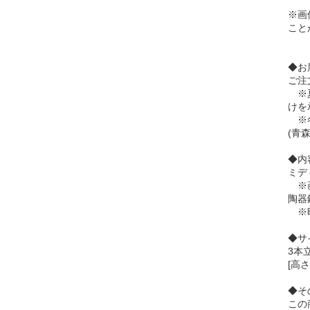
※画
こと
◆お
ご注
※夏
けを
※冬
(青
◆内
ミデ
※画
陶器
※時
◆サ
3本
[高さ
◆そ
この