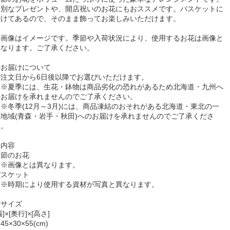
特別なプレゼントや、開店祝いのお花にもおススメです。バスケットに
活けてあるので、そのまま飾ってお楽しみいただけます。
※画像はイメージです。季節や入荷状況により、使用するお花は画像と
異なります。ご了承ください。
◆お届けについて
ご注文日から6日後以降でお選びいただけます。
※夏季には、生花・鉢物は商品劣化の恐れがあるため北海道・九州へ
のお届けを承れませんのでご了承ください。
冬季(12月～3月)には、商品凍結のおそれがある北海道・東北の一
地域(青森・岩手・秋田)へのお届けを承れませんのでご了承くださ
い。
◆内容
季節のお花
※画像とは異なります。
バスケット
※時期により使用する資材が写真と異なります。
◆サイズ
幅]×[奥行]×[高さ]
45×30×55(cm)