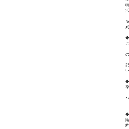
※
部
[
約