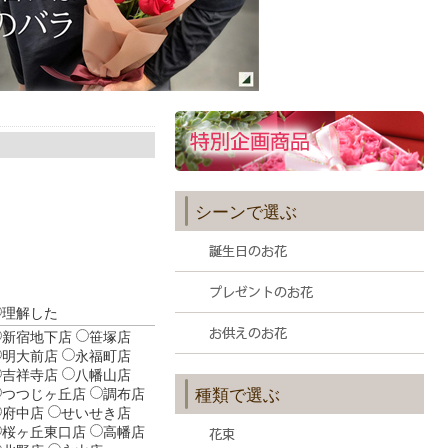
シーンで選ぶ
理解した
新宿地下店
笹塚店
明大前店
永福町店
吉祥寺店
八幡山店
つつじヶ丘店
調布店
種類で選ぶ
府中店
せいせき店
桜ヶ丘東口店
高幡店