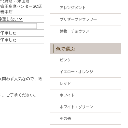
北野店
永山店
京王多摩センターSC店
橋本店
了承した
了承した
色で選ぶ
女問わず人気なので、送
す。ご了承ください。