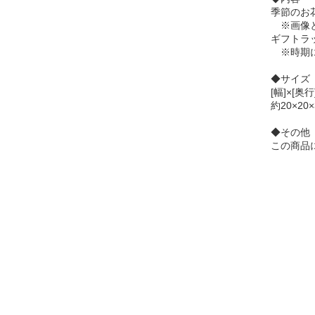
季節のお
※画像と
ギフトラ
※時期に
◆サイズ
[幅]×[奥行
約20×20×
◆その他
この商品