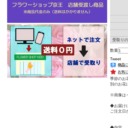
受取り
数量
Tweet
季節のお
別のお花
※画像は
◆お届け
ご注文日
◆内容