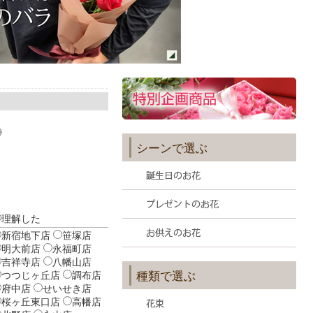
》
シーンで選ぶ
理解した
新宿地下店
笹塚店
明大前店
永福町店
吉祥寺店
八幡山店
つつじヶ丘店
調布店
種類で選ぶ
府中店
せいせき店
桜ヶ丘東口店
高幡店