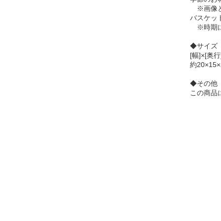
※画像と
バスケッ
※時期に
◆サイズ
[幅]×[奥行
約20×15×
◆その他
この商品