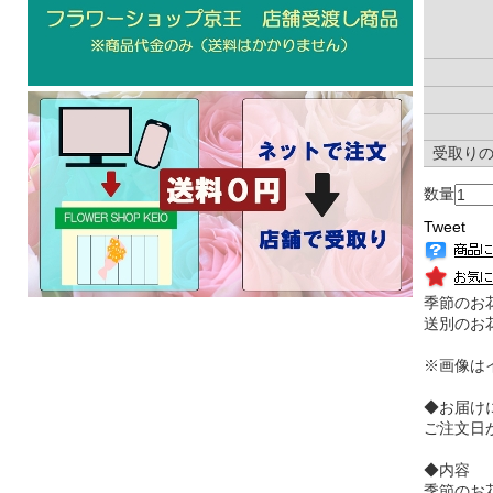
受取り
数量
Tweet
季節のお
送別のお
※画像は
◆お届け
ご注文日
◆内容
季節のお