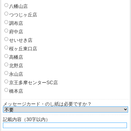
八幡山店
つつじヶ丘店
調布店
府中店
せいせき店
桜ヶ丘東口店
高幡店
北野店
永山店
京王多摩センターSC店
橋本店
メッセージカード・のし紙は必要ですか？
記載内容（30字以内）