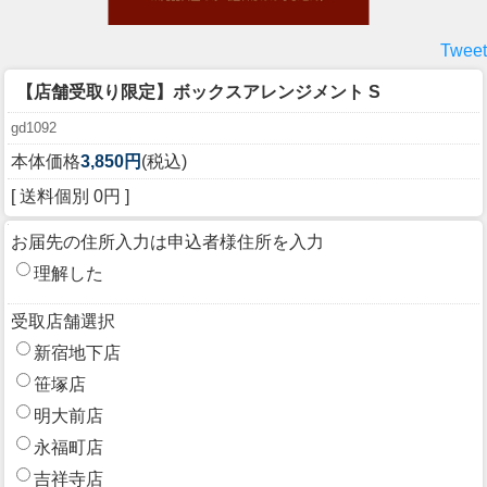
Tweet
【店舗受取り限定】ボックスアレンジメント S
gd1092
本体価格
3,850円
(税込)
[ 送料個別 0円 ]
お届先の住所入力は申込者様住所を入力
理解した
受取店舗選択
新宿地下店
笹塚店
明大前店
永福町店
吉祥寺店