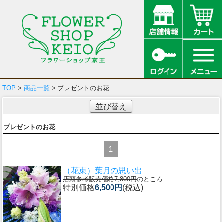
TOP
>
商品一覧
> プレゼントのお花
並び替え
プレゼントのお花
1
（花束）葉月の思い出
店頭参考販売価格7,800円
のところ
特別価格
6,500円
(税込)